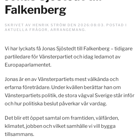
Falkenberg
SKRIVET AV
HENRIK STRÖM
DEN
2026:08:03
. POSTAD I
AKTUELLA FRÅGOR
,
ARRANGEMANG
.
Vi har lyckats få Jonas Sjöstedt till Falkenberg – tidigare
partiledare för Vänsterpartiet och idag ledamot av
Europaparlamentet.
Jonas är en av Vänsterpartiets mest välkända och
erfarna företrädare. Under kvällen berättar han om
Vänsterpartiets politik, de stora vägval Sverige står inför
och hur politiska beslut påverkar vår vardag.
Det blir ett öppet samtal om framtiden, välfärden,
klimatet, jobben och vilket samhälle vi vill bygga
tillsammans.