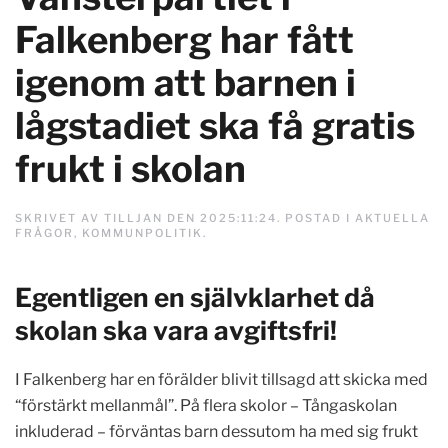
Falkenberg har fått
igenom att barnen i
lågstadiet ska få gratis
frukt i skolan
SKRIVET AV
TILLJAN
DEN
2025:11:24
. POSTAD I
AKTUELLA
FRÅGOR
,
KOMMUNPOLITIK
.
Egentligen en självklarhet då
skolan ska vara avgiftsfri!
I Falkenberg har en förälder blivit tillsagd att skicka med
“förstärkt mellanmål”. På flera skolor – Tångaskolan
inkluderad – förväntas barn dessutom ha med sig frukt