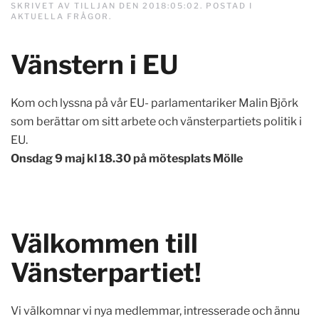
SKRIVET AV
TILLJAN
DEN
2018:05:02
. POSTAD I
AKTUELLA FRÅGOR
.
Vänstern i EU
Kom och lyssna på vår EU- parlamentariker Malin Björk
som berättar om sitt arbete och vänsterpartiets politik i
EU.
Onsdag 9 maj kl 18.30 på mötesplats Mölle
Välkommen till
Vänsterpartiet!
Vi välkomnar vi nya medlemmar, intresserade och ännu