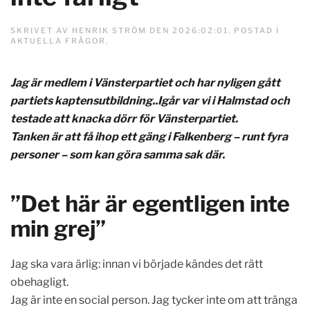
SKRIVET AV
HENRIK STRÖM
DEN
2026:02:01
. POSTAD I
AKTUELLA FRÅGOR
.
Jag är medlem i Vänsterpartiet och har nyligen gått
partiets kaptensutbildning..Igår var vi i Halmstad och
testade att knacka dörr för Vänsterpartiet.
Tanken är att få ihop ett gäng i Falkenberg – runt fyra
personer – som kan göra samma sak där.
”Det här är egentligen inte
min grej”
Jag ska vara ärlig: innan vi började kändes det rätt
obehagligt.
Jag är inte en social person. Jag tycker inte om att tränga