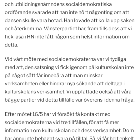
och utbildningsnämndens socialdemokratiska
ordförande svarade att han inte hört någonting om att
dansen skulle vara hotad. Han lovade att kolla upp saken
och återkomma. Vänsterpartiet har, fram tills dess att vi
fick läsa i HN inte fått någon som helst information om
detta.
Vid vårt möte med socialdemokraterna var vi tydliga
med att, den satsning vi fick igenom på kulturskolan inte
på något sätt får innebära att man minskar
verksamheten eller hindrar nya sökande att deltaga i
kulturskolans verksamhet. Vi uppfattade också att våra
bägge partier vid detta tillfälle var överens i denna fråga.
Efter mötet 16/5 har vi försökt få kontakt med
socialdemokraterna vid tre tillfällen, för att få mer
information om kulturskolan och dess verksamhet. Dom
har ännu inte behagat svara på tilltal. Så, vi får helt enkelt