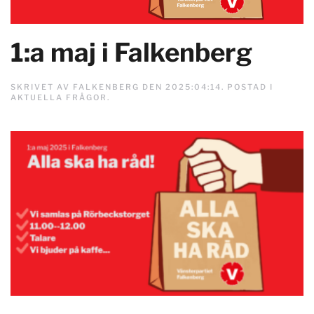
1:a maj i Falkenberg
SKRIVET AV
FALKENBERG
DEN
2025:04:14
. POSTAD I
AKTUELLA FRÅGOR
.