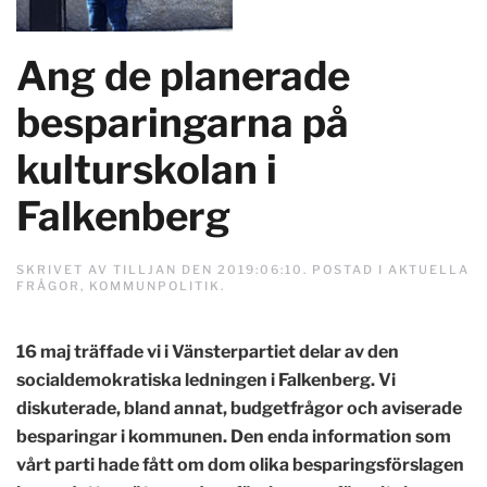
Ang de planerade
besparingarna på
kulturskolan i
Falkenberg
SKRIVET AV
TILLJAN
DEN
2019:06:10
. POSTAD I
AKTUELLA
FRÅGOR
,
KOMMUNPOLITIK
.
16 maj träffade vi i Vänsterpartiet delar av den
socialdemokratiska ledningen i Falkenberg. Vi
diskuterade, bland annat, budgetfrågor och aviserade
besparingar i kommunen. Den enda information som
vårt parti hade fått om dom olika besparingsförslagen