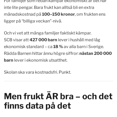
För familjer som redan kämpar ekonomiskt är det här
inte lite pengar. Bara frukt kan alltså bli en extra
månadskostnad på
100–150 kronor
, om frukten ens
ligger på “billiga veckan”-nivå.
Och vi vet att många familjer faktiskt kämpar.
SCB visar att
427 000 barn
lever i hushåll med låg
ekonomisk standard – ca
18 %
av alla barn i Sverige.
Rädda Barnen hittar ännu högre siffror:
nästan 200 000
barn
lever i ekonomisk utsatthet.
Skolan ska vara kostnadsfri. Punkt.
Men frukt ÄR bra – och det
finns data på det