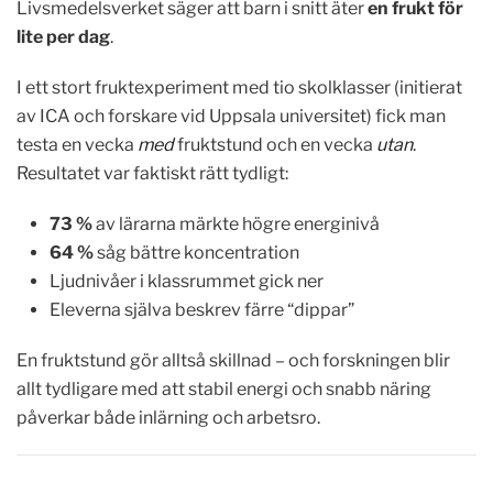
Livsmedelsverket säger att barn i snitt äter
en frukt för
lite per dag
.
I ett stort fruktexperiment med tio skolklasser (initierat
av ICA och forskare vid Uppsala universitet) fick man
testa en vecka
med
fruktstund och en vecka
utan
.
Resultatet var faktiskt rätt tydligt:
73 %
av lärarna märkte högre energinivå
64 %
såg bättre koncentration
Ljudnivåer i klassrummet gick ner
Eleverna själva beskrev färre “dippar”
En fruktstund gör alltså skillnad – och forskningen blir
allt tydligare med att stabil energi och snabb näring
påverkar både inlärning och arbetsro.